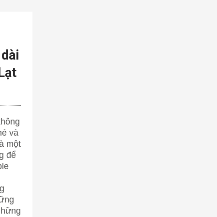
 dài
Lạt
không
mẻ và
à một
g để
ple
ng
hững
 những