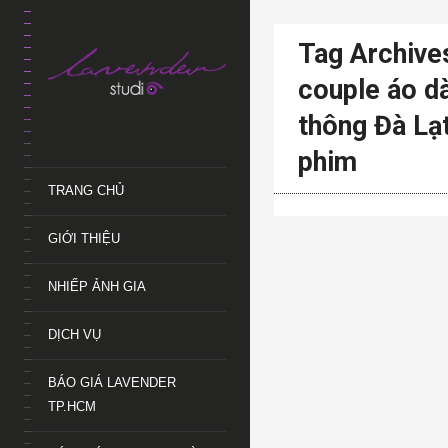
Tag Archive
couple áo dà
thông Đà Lạ
phim
TRANG CHỦ
GIỚI THIỆU
NHIẾP ẢNH GIA
DỊCH VỤ
BÁO GIÁ LAVENDER
TP.HCM