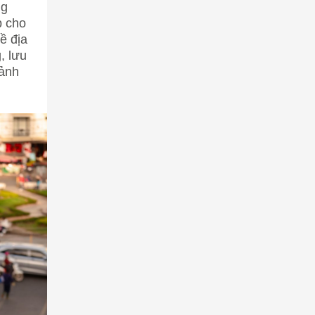
ng
p cho
ề địa
, lưu
 ảnh