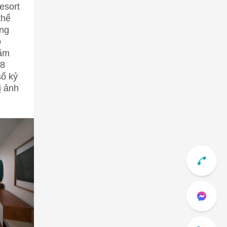
esort
thể
ing
o
năm
,8
số kỷ
ị ảnh