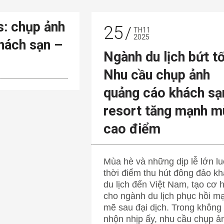
s: chụp ảnh
25
TH11
2025
hách sạn –
Ngành du lịch bứt tố
Nhu cầu chụp ảnh
quảng cáo khách sạ
resort tăng mạnh m
cao điểm
Mùa hè và những dịp lễ lớn lu
thời điểm thu hút đông đảo k
du lịch đến Việt Nam, tạo cơ h
cho ngành du lịch phục hồi m
mẽ sau đại dịch. Trong không 
nhộn nhịp ấy, nhu cầu chụp ả