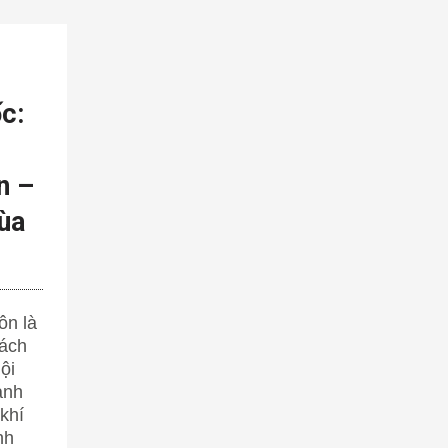
c:
n –
ùa
ôn là
hách
ội
ạnh
khí
nh