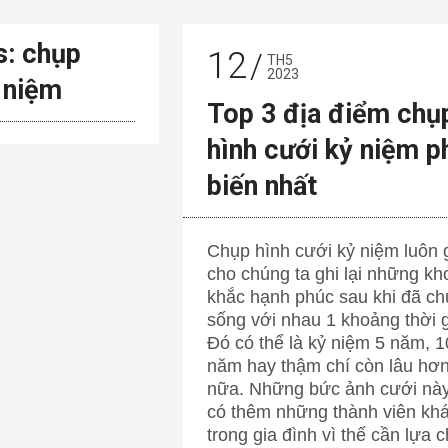
s: chụp
12
TH5
2023
 niệm
Top 3 địa điểm chụ
hình cưới kỷ niệm p
biến nhất
Chụp hình cưới kỷ niệm luôn 
cho chúng ta ghi lại những k
khắc hạnh phúc sau khi đã c
sống với nhau 1 khoảng thời g
Đó có thể là kỷ niệm 5 năm, 1
năm hay thậm chí còn lâu hơ
nữa. Những bức ảnh cưới này
có thêm những thành viên kh
trong gia đình vì thế cần lựa 