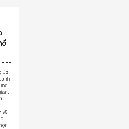
p
hổ
giúp
hoảnh
hung
ian.
0
n
 sẽ
ác
chọn