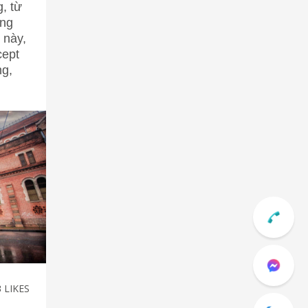
, từ
óng
 này,
cept
ng,
3
LIKES