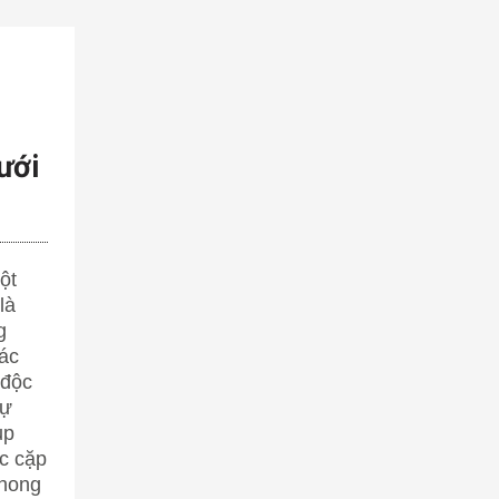
ưới
ột
là
g
ác
 độc
sự
ụp
c cặp
phong