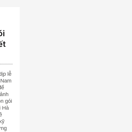
ói
ết
ịp lễ
t Nam
để
oảnh
n gói
i Hà
ề
kỹ
ững