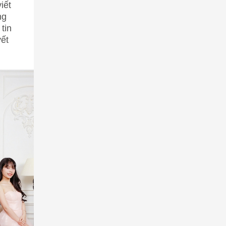
iết
ng
tin
yết