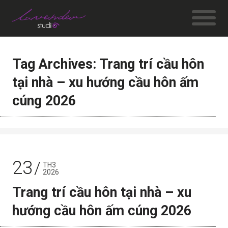
Tag Archives: Trang trí cầu hôn
tại nhà – xu hướng cầu hôn ấm
cúng 2026
23
TH3
2026
Trang trí cầu hôn tại nhà – xu
hướng cầu hôn ấm cúng 2026