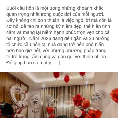
Buổi cầu hôn là một trong những khoảnh khắc
quan trọng nhất trong cuộc đời của mỗi người.
Đây không chỉ đơn thuần là việc ngỏ lời mà còn là
cơ hội để tạo ra những kỷ niệm đẹp, thể hiện tình
cảm và mang lại niềm hạnh phúc trọn vẹn cho cả
hai người. Năm 2026 đang đến gần và xu hướng
tổ chức cầu hôn tại nhà đang trở nên phổ biến
hơn bao giờ hết, với những phương pháp trang
trí trẻ trung, ấm cúng và gần gũi với thiên nhiên.
Để giúp bạn có một ý […]