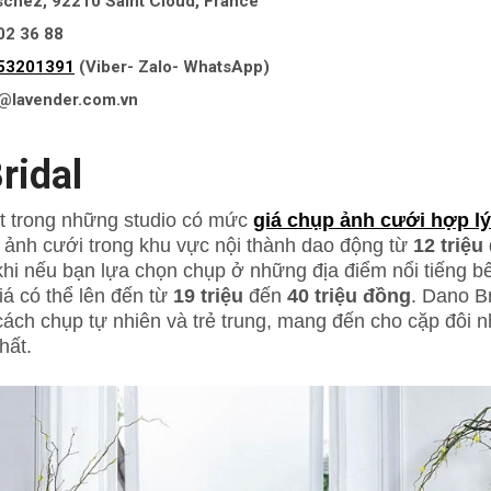
eschez, 92210 Saint Cloud, France
 02 36 88
53201391
(Viber- Zalo- WhatsApp)
e@lavender.com.vn
ridal
t trong những studio có mức
giá chụp ảnh cưới hợp lý 
p ảnh cưới trong khu vực nội thành dao động từ
12 triệu
 khi nếu bạn lựa chọn chụp ở những địa điểm nổi tiếng b
iá có thể lên đến từ
19 triệu
đến
40 triệu đồng
. Dano Br
cách chụp tự nhiên và trẻ trung, mang đến cho cặp đôi 
hất.