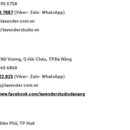
990.5758
3.7887
(Viber- Zalo- WhatsApp)
i@lavender.com.vn
//lavenderstudio.vn
u Nữ Vương, Q.Hải Châu, TP.Đà Nẵng
360.6868
22.825
(Viber- Zalo- WhatsApp)
ng@lavender.com.vn
/www.facebook.com/lavenderstudiodanang
Biên Phủ, TP Huế