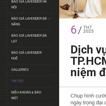
BÁO GIÁ LAVENDER HÀ
NỘI
BÁO GIÁ LAVENDER ĐÀ
NẴNG
6
TH7
2025
BÁO GIÁ LAVENDER ĐÀ
LẠT
Dịch v
BÁO GIÁ LAVENDER
TP.HCM
HUẾ
niệm đ
GALLERIES
TIN TỨC
ĐIỀU KHOẢN & BẢO
Chụp hình cưới 
MẬT
ngày trọng đại 