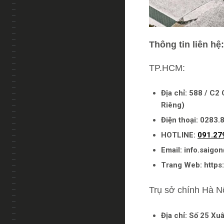
Thông tin liên hệ:
TP.HCM:
Địa chỉ: 588 / C2
Riêng)
Điện thoại: 0283.
HOTLINE:
091.27
Email: info.saig
Trang Web: https:
Trụ sở chính Hà Nộ
Địa chỉ: Số 25 Xu