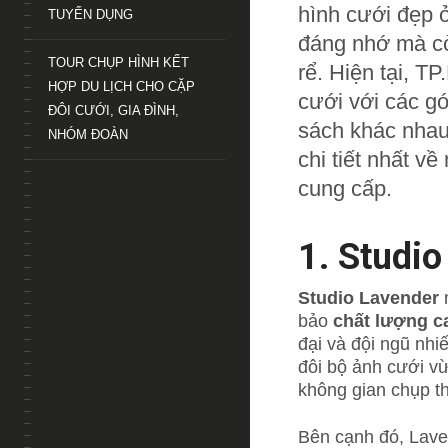
hình cưới đẹp 
TUYỂN DỤNG
đáng nhớ mà cò
TOUR CHỤP HÌNH KẾT
rể. Hiện tại, T
HỢP DU LỊCH CHO CẶP
cưới với các g
ĐÔI CƯỚI, GIA ĐÌNH,
sách khác nhau
NHÓM ĐOÀN
chi tiết nhất v
cung cấp.
1. Studio
Studio Lavender
n
bảo
chất lượng c
đại và đội ngũ nhi
đôi bộ ảnh cưới v
không gian chụp th
Bên cạnh đó, Lave