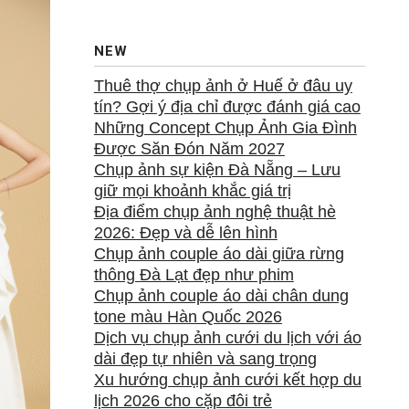
NEW
Thuê thợ chụp ảnh ở Huế ở đâu uy
tín? Gợi ý địa chỉ được đánh giá cao
Những Concept Chụp Ảnh Gia Đình
Được Săn Đón Năm 2027
Chụp ảnh sự kiện Đà Nẵng – Lưu
giữ mọi khoảnh khắc giá trị
Địa điểm chụp ảnh nghệ thuật hè
2026: Đẹp và dễ lên hình
Chụp ảnh couple áo dài giữa rừng
thông Đà Lạt đẹp như phim
Chụp ảnh couple áo dài chân dung
tone màu Hàn Quốc 2026
Dịch vụ chụp ảnh cưới du lịch với áo
dài đẹp tự nhiên và sang trọng
Xu hướng chụp ảnh cưới kết hợp du
lịch 2026 cho cặp đôi trẻ