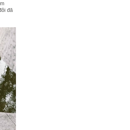
ảm
đôi đã