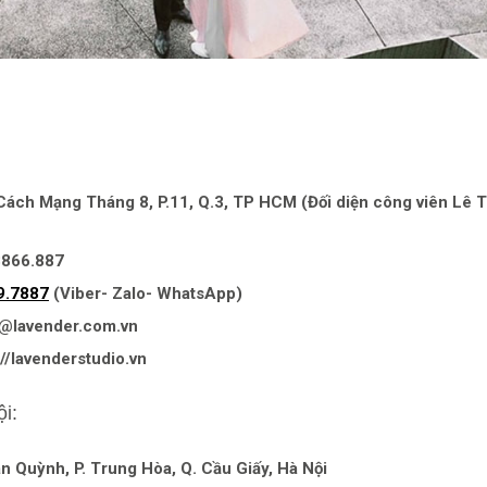
 Cách Mạng Tháng 8, P.11, Q.3, TP HCM (Đối diện công viên Lê T
8866.887
9.7887
(Viber- Zalo- WhatsApp)
on@lavender.com.vn
//lavenderstudio.vn
i:
ân Quỳnh, P. Trung Hòa, Q. Cầu Giấy, Hà Nội