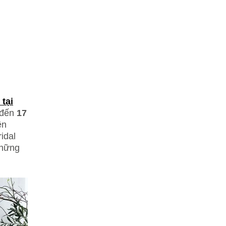
tại
đến
17
ên
idal
những