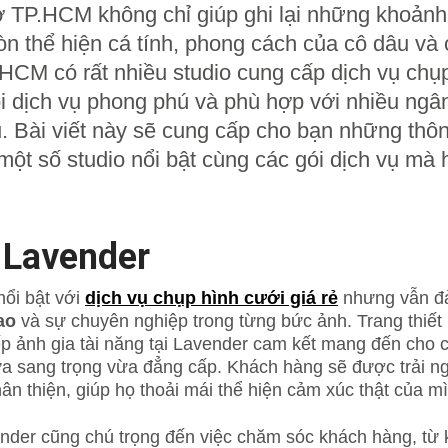
ở TP.HCM không chỉ giúp ghi lại những khoảnh
n thể hiện cá tính, phong cách của cô dâu và
P.HCM có rất nhiều studio cung cấp dịch vụ chụ
ói dịch vụ phong phú và phù hợp với nhiều ngâ
. Bài viết này sẽ cung cấp cho bạn những thôn
ề một số studio nổi bật cùng các gói dịch vụ mà 
 Lavender
ổi bật với
dịch vụ chụp hình cưới giá rẻ
nhưng vẫn 
ao
và sự chuyên nghiệp trong từng bức ảnh. Trang thiết 
ếp ảnh gia tài năng tại Lavender cam kết mang đến cho 
ừa sang trọng vừa đẳng cấp. Khách hàng sẽ được trải n
ân thiện, giúp họ thoải mái thể hiện cảm xúc thật của m
nder cũng chú trọng đến việc chăm sóc khách hàng, từ k