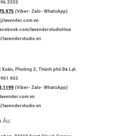
396.3333
75.975
(Viber- Zalo- WhatsApp)
An@lavender.com.vn
/facebook.com/lavenderstudioHue
//lavenderstudio.vn
hị Xuân, Phường 2, Thành phố Đà Lạt.
.901.903
3.1199
(Viber- Zalo- WhatsApp)
@lavender.com.vn
//lavenderstudio.vn
u Âu: