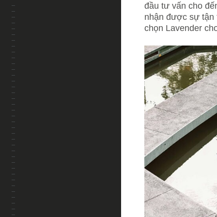
đầu tư vấn cho đế
nhận được sự tận 
chọn Lavender cho