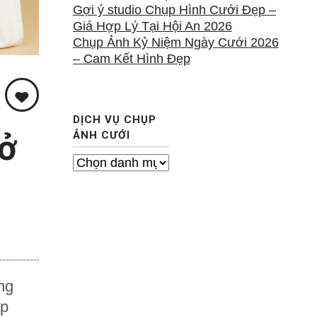
Gợi ý studio Chụp Hình Cưới Đẹp –
Giá Hợp Lý Tại Hội An 2026
Chụp Ảnh Kỷ Niệm Ngày Cưới 2026
– Cam Kết Hình Đẹp
DỊCH VỤ CHỤP
 ở
ẢNH CƯỚI
D
ị
c
h
v
ụ
C
h
ng
ụ
ụp
p