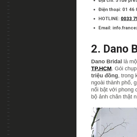
Địa chỉ: 5 rue pr
Điện thoại: 01 46
HOTLINE:
0033 7
Email: info.franc
2. Dano B
Dano Bridal
là mộ
TP.HCM
. Gói chụ
triệu đồng
, trong
ngoài thành phố, g
nổi bật với phong 
bộ ảnh chân thật n