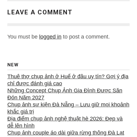
LEAVE A COMMENT
You must be
logged in
to post a comment.
NEW
Thuê thợ chụp ảnh ở Huế ở đâu uy tín? Gợi ý địa
chỉ được đánh giá cao
Những Concept Chụp Ảnh Gia Đình Được Săn
Đón Năm 2027
Chụp ảnh sự kiện Đà Nẵng – Lưu giữ mọi khoảnh
khắc giá trị
Địa điểm chụp ảnh nghệ thuật hè 2026: Đẹp và
dễ lên hình
Chụp ảnh couple áo dài giữa rừng thông Đà Lạt