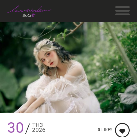
30
TH3
0
LIKES
2026